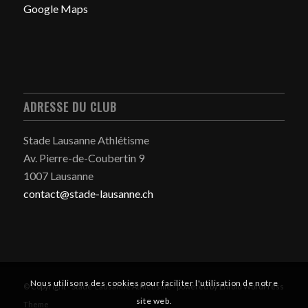
Google Maps
ADRESSE DU CLUB
Stade Lausanne Athlétisme
Av. Pierre-de-Coubertin 9
1007 Lausanne
contact@stade-lausanne.ch
Nous utilisons des cookies pour faciliter l'utilisation de notre
© Copyright - Stade-Lausanne Athlétisme -
powered by Enfold WordPress
site web.
Theme