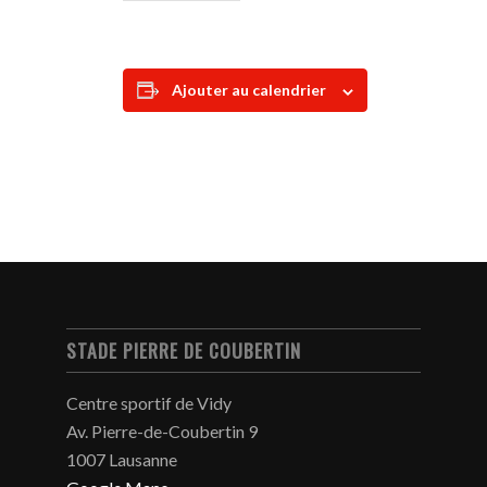
Ajouter au calendrier
STADE PIERRE DE COUBERTIN
Centre sportif de Vidy
Av. Pierre-de-Coubertin 9
1007 Lausanne