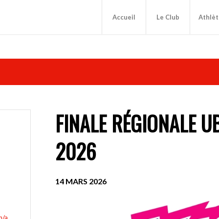
Accueil
Le Club
Athlèt
FINALE RÉGIONALE U
2026
14 MARS 2026
https://www.ubs-kidscup.ch/fr/ubs-kids-cup-team/accueil