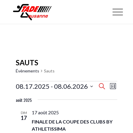
SAUTS
Évènements
Sauts
ÉVÈNEMENTS
RECHERCH
NAVIGAT
08.17.2025
 - 
08.06.2026
Recherche
Liste
DE
ET
Sélectionnez
VUES
août 2025
NAVIGATIO
une
ÉVÈNEME
DE
date.
17 août 2025
DIM
17
VUES
FINALE DE LA COUPE DES CLUBS BY
ÉVÈNEMEN
ATHLETISSIMA